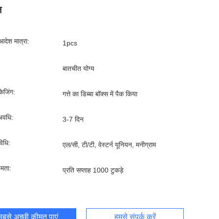
न
आदेश मात्रा:
1pcs
बातचीत योग्य
ेजिंग:
गत्ते का डिब्बा बॉक्स में पैक किया
अवधि:
3-7 दिन
िधि:
एल/सी, टी/टी, वेस्टर्न यूनियन, मनीग्राम
्षमता:
प्रति सप्ताह 1000 टुकड़े
बसे अच्छी कीमत पाएं
हमसे संपर्क करें