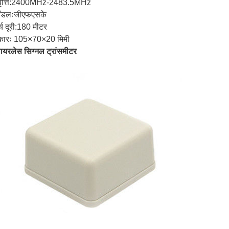
ृत्ति:2400MHz-2483.5MHz
मॉडलःजीएफएसके
्य दूरी:180 मीटर
ारः 105×70×20 मिमी
ायरलेस सिग्नल ट्रांसमीटर