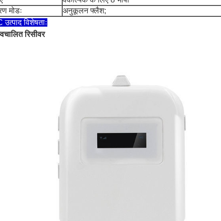
रण मोडः
अनुकूलन फ्लैश;
उत्पाद विशेषताः
्वचालित रिसीवर