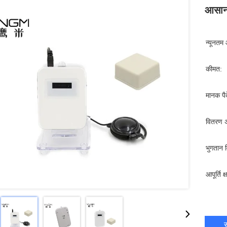
आसा
न्यूनतम 
कीमत:
मानक पैक
वितरण 
भुगतान व
आपूर्ति क
स