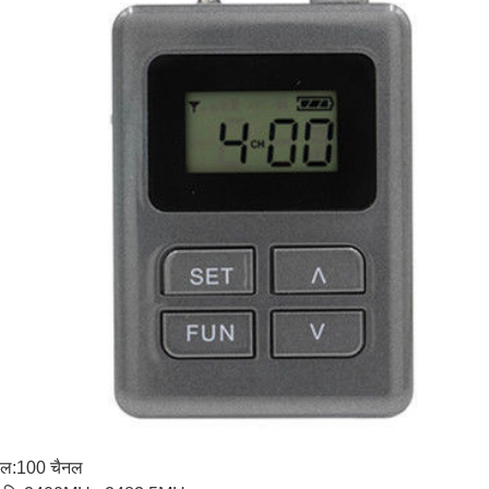
नल:100 चैनल