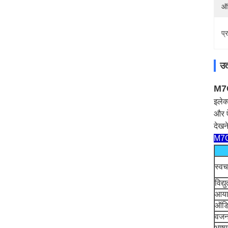
ऑड
प्
उत
M7C 
इलेक
और ऐ
देखन
M7C 
स्वच
विद्य
आया
ऑडि
वजन
भाषा