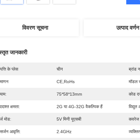
विवरण सूचना
उत्पाद वर्णन
स्तृत जानकारी
पत्ति के प्लेस
चीन
ब्रांड 
रमाणन
CE,RoHs
मॉडल स
याम:
75*58*13mm
कोड द
ददाश्त क्षमता:
2G या 4G-32G वैकल्पिक हैं
विद्युत 
र्ज मोड:
5V मिनी यूएसबी
कवरेज क
्सर्जन आवृत्ति:
2.4GHz
व्यक्ति