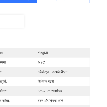
नाम
YingMi
ंख्या
M7C
र:
8केबी/एस—320केबी/एस
आपूर्ति:
लिथियम बैटरी
्षेत्र:
5m-25m समायोज्य
त्व संकेत:
बटन और क्रिया ध्वनि