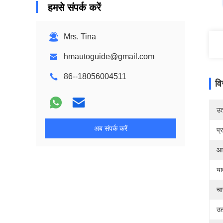
हमसे संपर्क करें
Mrs. Tina
hmautoguide@gmail.com
86--18056004511
वि
उत्
अब संपर्क करें
प्
आ
या
चा
उत