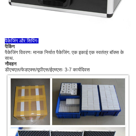
पैकेजिंग और शिपिंगः
पैकिंग
पैकेजिंग विवरणः मानक निर्यात पैकेजिंग. एक इकाई एक स्वतंत्र बॉक्स के
साथ.
नौवहन
डीएचएल/फेडएक्स/यूपीएस/ईएमएसः 3-7 कार्यदिवस