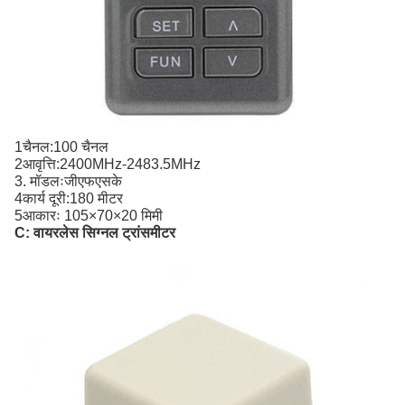
1चैनल:100 चैनल
2आवृत्ति:2400MHz-2483.5MHz
3. मॉडलःजीएफएसके
4कार्य दूरी:180 मीटर
5आकारः 105×70×20 मिमी
C: वायरलेस सिग्नल ट्रांसमीटर