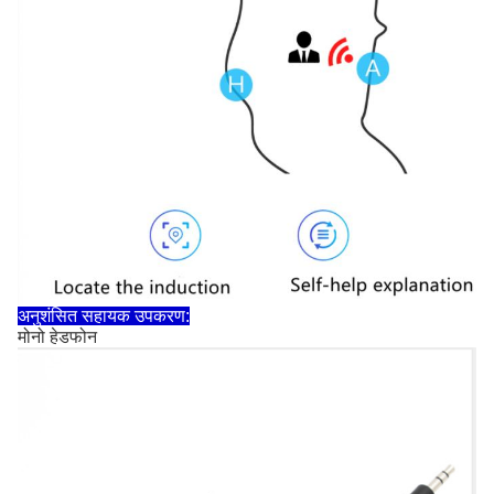
अनुशंसित सहायक उपकरण:
मोनो हेडफोन