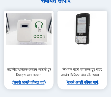
संबंधित उत्पाद
ऑटोमैटिक/क्लिक फ़ंक्शन ऑडियो टूर
लिथियम बैटरी वायरलेस टूर गाइड
डिवाइस कान लटकन
समर्थन डिजिटल वोड और स्वचालित
प्रेरण
सबसे अच्छी कीमत पाएं
सबसे अच्छी कीमत पाएं