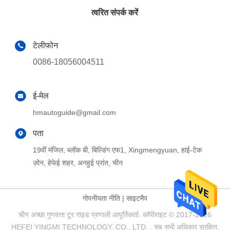
त्वरित संपर्क करें
टेलीफोन
0086-18056004511
ई-मेल
hmautoguide@gmail.com
पता
19वीं मंजिल, ब्लॉक बी, बिल्डिंग एफ1, Xingmengyuan, हाई-टेक
ज़ोन, हेफेई शहर, अनहुई प्रांत, चीन
गोपनीयता नीति
|
साइटमैप
चीन अच्छा गुणवत्ता टूर गाइड प्रणाली आपूर्तिकर्ता. कॉपीराइट © 2017-2026
HEFEI YINGMI TECHNOLOGY. CO., LTD. . सब सभी अधिकार सुरक्षित.