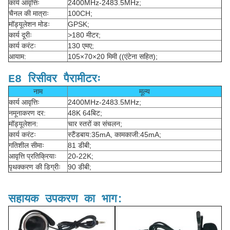
कार्य आवृत्तिः
2400MHz-2483.5MHz;
चैनल की मात्राः
100CH;
मॉड्यूलेशन मोडः
GPSK;
कार्य दूरीः
>180 मीटर;
कार्य करंटः
130 एमए;
आयाम:
105×70×20 मिमी ((एंटेना सहित);
E8 रिसीवर पैरामीटरः
नाम
मूल्य
कार्य आवृत्तिः
2400MHz-2483.5MHz;
नमूनाकरण दर:
48K 64बिट;
मॉड्यूलेशन:
चार स्तरों का संचलन;
कार्य करंटः
स्टैंडबाय:35mA, कामकाजी:45mA;
गतिशील सीमाः
81 डीबी;
आवृत्ति प्रतिक्रियाः
20-22K;
पृथक्करण की डिग्रीः
90 डीबी;
सहायक उपकरण का भाग: