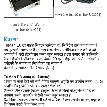
चार्जर 1 के लिए 10 ((मॉडलःUCG01)
30 के लिए चार्जिंग बॉक्स 1
((मॉडल:6बॉक्सC01)
विवरण:
TuMan E8 टूर गाइड सिस्टम ह्यूमैन्टेक कं, लिमिटेड द्वारा बनाया गया है,
यह प्रणाली अंतरराष्ट्रीय उन्नत वायरलेस एम्पलीफिकेशन तकनीक को
अपनाती है, एंटी इंटरफेशन क्षमता बहुत मजबूत है!इस उत्पाद की उपस्थिति
फैशन है और रिसीवर का वजन केवल 20 ग्राम हैइसका उपयोग ग्राहकों या
पर्यटकों के स्वागत के लिए किया जा सकता है।
यंत्र में ट्रांसमीटर और रिसीवर होता है।
TuMan E8 उत्पाद की विशेषताएंः
1विश्व के सभी देशों की सार्वभौमिक कानूनी आवृत्ति का उपयोग करनाः 2.4G
आवृत्ति बैंड (2400 MHz - 2483.5MHz);
2उन्नत जीएफएसके (गाउस आवृत्ति शिफ्ट कीजिंग) मॉड्यूलेशन मोड का
उपयोग करके, हस्तक्षेप विरोधी क्षमता बहुत मजबूत है।
3आर्थिक पर्यावरण संरक्षणः 6 घंटे से अधिक निरंतर उपयोग के लिए बहुलक
लिथियम बैटरी रिचार्जेबल कार्य;